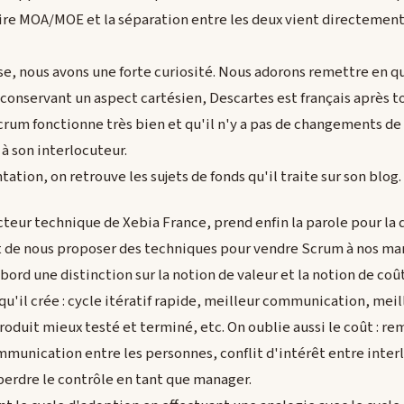
re MOA/MOE et la séparation entre les deux vient directement 
ise, nous avons une forte curiosité. Nous adorons remettre en q
conservant un aspect cartésien, Descartes est français après t
um fonctionne très bien et qu'il n'y a pas de changements de règ
à son interlocuteur.
tation, on retrouve les sujets de fonds qu'il traite sur son blog.
teur technique de Xebia France, prend enfin la parole pour la d
st de nous proposer des techniques pour vendre Scrum à nos man
bord une distinction sur la notion de valeur et la notion de co
qu'il crée : cycle itératif rapide, meilleur communication, mei
roduit mieux testé et terminé, etc. On oublie aussi le coût : r
ommunication entre les personnes, conflit d'intérêt entre inter
erdre le contrôle en tant que manager.