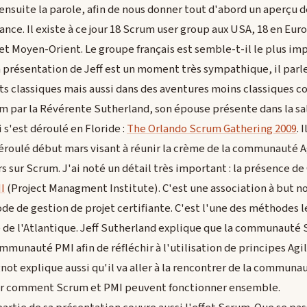
ensuite la parole, afin de nous donner tout d'abord un aperçu 
nce. Il existe à ce jour 18 Scrum user group aux USA, 18 en Euro
 et Moyen-Orient. Le groupe français est semble-t-il le plus i
a présentation de Jeff est un moment très sympathique, il parle
ts classiques mais aussi dans des aventures moins classiques 
m par la Révérente Sutherland, son épouse présente dans la salle
s'est déroulé en Floride :
The Orlando Scrum Gathering 2009
. 
roulé début mars visant à réunir la crème de la communauté A
s sur Scrum. J'ai noté un détail très important : la présence de
I
(Project Managment Institute). C'est une association à but no
e de gestion de projet certifiante. C'est l'une des méthodes l
é de l'Atlantique. Jeff Sutherland explique que la communauté 
mmunauté PMI afin de réfléchir à l'utilisation de principes Agil
gnot explique aussi qu'il va aller à la rencontrer de la communa
 voir comment Scrum et PMI peuvent fonctionner ensemble.