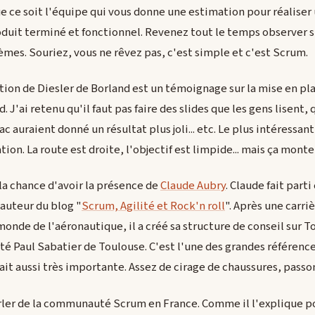
 ce soit l'équipe qui vous donne une estimation pour réaliser 
oduit terminé et fonctionnel. Revenez tout le temps observer si
èmes. Souriez, vous ne rêvez pas, c'est simple et c'est Scrum.
ation de Diesler de Borland est un témoignage sur la mise en pl
. J'ai retenu qu'il faut pas faire des slides que les gens lisent, 
 auraient donné un résultat plus joli... etc. Le plus intéressan
ion. La route est droite, l'objectif est limpide... mais ça monte
la chance d'avoir la présence de
Claude Aubry
. Claude fait par
'auteur du blog "
Scrum, Agilité et Rock'n roll
". Après une carriè
nde de l'aéronautique, il a créé sa structure de conseil sur Tou
ité Paul Sabatier de Toulouse. C'est l'une des grandes référen
ait aussi très importante. Assez de cirage de chaussures, passo
parler de la communauté Scrum en France. Comme il l'explique p