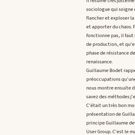
Il résume très justeme
sociologue qui soigne 
flancher et exploser la
et apporter du chaos. 
fonctionne pas, il fau
de production, et qu'
phase de résistance de 
renaissance.
Guillaume Bodet rappel
préoccupations qu'une 
nous montre ensuite di
savez des méthodes j'en
C'était un très bon mom
présentation de Guilla
principe Guillaume dev
User Group. C'est le ma