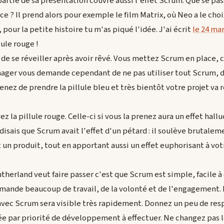
artie de sa présentation couvre aussi l'effet Scrum. Que se pass
e ? Il prend alors pour exemple le film Matrix, où Neo a le choix
f, pour la petite histoire tu m'as piqué l'idée. J'ai écrit
le 24 ma
lule rouge !
 de se réveiller après avoir rêvé. Vous mettez Scrum en place,
ager vous demande cependant de ne pas utiliser tout Scrum, de
venez de prendre la pillule bleu et très bientôt votre projet va r
ez la pillule rouge. Celle-ci si vous la prenez aura un effet hal
 disais que Scrum avait l'effet d'un pétard : il soulève brutalem
un produit, tout en apportant aussi un effet euphorisant à vot
therland veut faire passer c'est que Scrum est simple, facile 
mande beaucoup de travail, de la volonté et de l'engagement. L'
 avec Scrum sera visible très rapidement. Donnez un peu de res
iée par priorité de développement à effectuer. Ne changez pas l