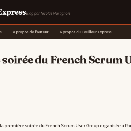
 Express
Blog par Nicolas Martignole
s
A propos de l'auteur
A propos du Touilleur Express
 soirée du French Scrum 
 à la première soirée du French Scrum User Group organisée à P