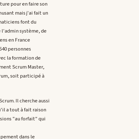
ture pour en faire son
usant mais j'ai fait un
rmaticiens font du
e l'admin système, de
iens en France
u 540 personnes
vec la formation de
aiment Scrum Master,
rum, soit participé à
Scrum. Il cherche aussi
il a tout à fait raison
sions "au forfait" qui
ppement dans le