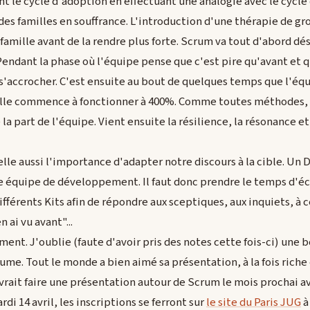
nt le cycle d'adoption en effectuant une analogie avec le cycle
des familles en souffrance. L'introduction d'une thérapie de gr
 famille avant de la rendre plus forte. Scrum va tout d'abord dé
Pendant la phase où l'équipe pense que c'est pire qu'avant et
t s'accrocher. C'est ensuite au bout de quelques temps que l'éq
elle commence à fonctionner à 400%. Comme toutes méthodes, i
la part de l'équipe. Vient ensuite la résilience, la résonance e
le aussi l'importance d'adapter notre discours à la cible. Un 
équipe de développement. Il faut donc prendre le temps d'écou
fférents Kits afin de répondre aux sceptiques, aux inquiets, à 
 ai vu avant"...
ent. J'oublie (faute d'avoir pris des notes cette fois-ci) une b
ume. Tout le monde a bien aimé sa présentation, à la fois riche 
rait faire une présentation autour de Scrum le mois prochai av
rdi 14 avril, les inscriptions se ferront sur
le site du Paris JUG
à 