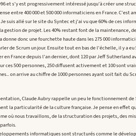
6 et s'y est progressivement intéressé jusqu'à créer une struc
cense entre 400 000 et 500 000 informaticiens en France. C'est am
Je suis allé sur le site du Syntec et j'ai vu que 60% de ces info
 gestion de projet. Les 40% restant font de la maintenance, d
ela donne donc une fourchette haute dans les 275 000 informatic
ler de Scrum un jour. Ensuite tout en bas de l'échelle, il y a e
r en France depuis l'an dernier, dont 120 par Jeff Sutherland a
sur ces 500 personnes, 250 diffusent activement et 100 sont vr
s... on arrive au chiffre de 1000 personnes ayant soit fait du Sc
ésentation, Claude Aubry rappelle un peu le fonctionnement de 
ent la particularité de la culture française. Je pense en effet qu'
me où nous travaillons, de la structuration des projets, des mis
parfois.
éveloppements informatiques sont structurés comme le dévelo