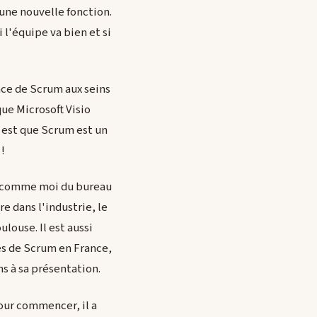
une nouvelle fonction.
 l'équipe va bien et si
ace de Scrum aux seins
que Microsoft Visio
t est que Scrum est un
 !
ti comme moi du bureau
re dans l'industrie, le
louse. Il est aussi
ces de Scrum en France,
ns à sa présentation.
our commencer, il a