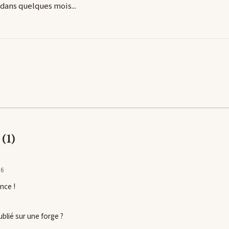
 dans quelques mois...
(1)
26
nce !
blié sur une forge ?