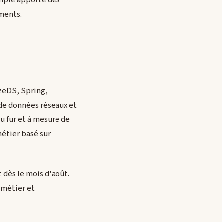
xemple apporté des
ements.
azeDS, Spring,
 de données réseaux et
u fur et à mesure de
métier basé sur
t dès le mois d'août.
 métier et