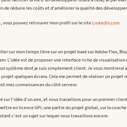
i peut faciliter la vie d'un développeur. Grâce à cela j'ai par e
fin de réduire les coûts et d'améliorer la qualité des développ
s, vous pouvez retrouver mon profil sur le site
LinkedIn.com
ller sur mon temps libre sur un projet basé sur Adobe Flex, Bl
m. L'idée est de proposer une interface riche de visualisation
 un système dont je suis simplement client. Je vous montrerai a
projet quelques écrans. Cela me permet de réaliser un projet 
sant mes connaissances du côté serveur.
isé sur l'idée d'un ami, et nous travaillons pour un premier clien
ttre en licence GPL une partie du projet global, sur la couche
stant c'est un sujet sur lequel nous travaillons encore.