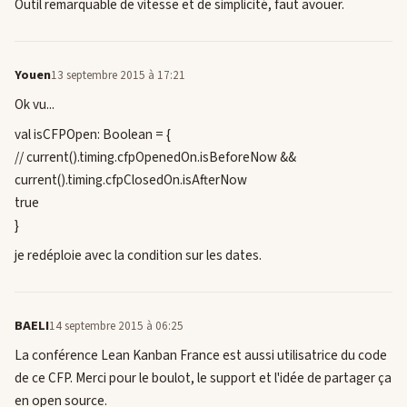
Outil remarquable de vitesse et de simplicité, faut avouer.
Youen
13 septembre 2015 à 17:21
Ok vu...
val isCFPOpen: Boolean = {
// current().timing.cfpOpenedOn.isBeforeNow &&
current().timing.cfpClosedOn.isAfterNow
true
}
je redéploie avec la condition sur les dates.
BAELI
14 septembre 2015 à 06:25
La conférence Lean Kanban France est aussi utilisatrice du code
de ce CFP. Merci pour le boulot, le support et l'idée de partager ça
en open source.