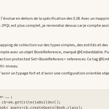
17 évolue en dehors de la spécification des EJB. Avec un mappin
e JPQL est plus complet, je reviendrai dessus car je compte assi
apping de collection sur des types simples, des entités et de
mple avec un objet BookReference, marqué @Embeddable. Puis
ection protected Set<BookReferenc> references. Ce tag @Emb
lti-niveau.
d'avoir un typage fort et d'avoir une configuration orientée obj
m=...;

 cb=em.getCriteriaBuilder();

ook< query=cb.createQuery(Book.class);
