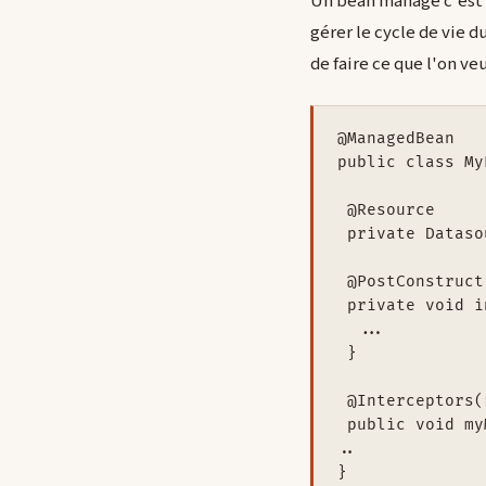
Un bean managé c'est u
gérer le cycle de vie 
de faire ce que l'on veu
@ManagedBean

public class My
 @Resource

 private Dataso
 @PostConstruct

 private void i
  ...

 }

 @Interceptors(
 public void my
..

}
