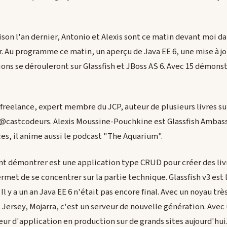
son l'an dernier, Antonio et Alexis sont ce matin devant moi da
r. Au programme ce matin, un aperçu de Java EE 6, une mise à jou
ons se dérouleront sur Glassfish et JBoss AS 6. Avec 15 démonst
reelance, expert membre du JCP, auteur de plusieurs livres sur J
 @castcodeurs. Alexis Moussine-Pouchkine est Glassfish Ambass
s, il anime aussi le podcast "The Aquarium".
ont démontrer est une application type CRUD pour créer des livr
met de se concentrer sur la partie technique. Glassfish v3 es
Il y a un an Java EE 6 n'était pas encore final. Avec un noyau trè
Jersey, Mojarra, c'est un serveur de nouvelle génération. Avec 
veur d'application en production sur de grands sites aujourd'hu