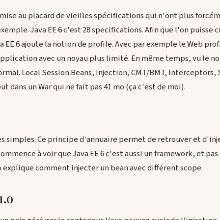
la mise au placard de vieilles spécifications qui n'ont plus for
exemple. Java EE 6 c'est 28 specifications. Afin que l'on puisse 
EE 6 ajoute la notion de profile. Avec par exemple le Web profil
application avec un noyau plus limité. En même temps, vu le 
ormal. Local Session Beans, Injection, CMT/BMT, Interceptors, Se
out dans un War qui ne fait pas 41 mo (ça c'est de moi).
s simples. Ce principe d'annuaire permet de retrouver et d'inj
commence à voir que Java EE 6 c'est aussi un framework, et pa
o explique comment injecter un bean avec différent scope.
1.0