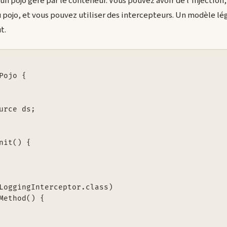
n pojo géré par le conteneur. Vous pouvez avoir de l'injection
du pojo, et vous pouvez utiliser des intercepteurs. Un modèle l
t.
Pojo {

urce ds;

nit() {

LoggingInterceptor.class)

Method() {
