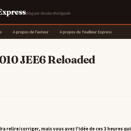
 Express
Blog par Nicolas Martignole
s
A propos de l'auteur
A propos du Touilleur Express
010 JEE6 Reloaded
dra relire/corriger, mais vous avez l'idée de ces 3 heures qu