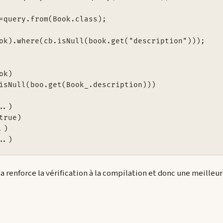
=query.from(Book.class);

ok).where(cb.isNull(book.get("description")));

k)

isNull(boo.get(Book_.description)))

.)

true)

)

a renforce la vérification à la compilation et donc une meilleur