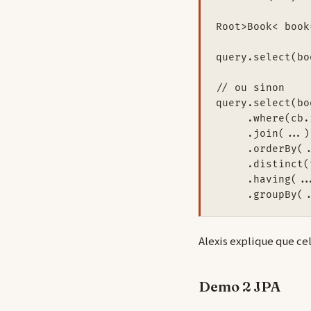
Root>Book< book
query.select(bo
// ou sinon

query.select(boo
     .where(cb.
     .join(...)

     .orderBy(..
     .distinct(
     .having(...
Alexis explique que cel
Demo 2 JPA