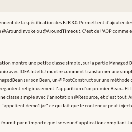
iennent de la spécification des EJB 3.0. Permettent d'ajouter 
le @AroundInvoke ou @AroundTimeout. C'est de l'AOP comme e
tion montre une petite classe simple, sur la partie Managed B
tonio avec IDEA IntelliJ montre comment transformer une simpl
nagedBean sur son Bean, un @PostConstruct sur une méthode de 
 regardent religieusement l'apparition d'un premier Bean... Et l
une classe simple avec l'annotation @Resource, et c'est tout. A
 "appclient demo1.jar" ce qui fait que le conteneur peut inject
t fournit par n'importe quel serveur d'application compliant Ja