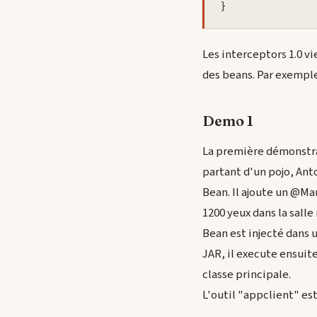
Les interceptors 1.0 v
des beans. Par exemp
Demo 1
La première démonstra
partant d'un pojo, An
Bean. Il ajoute un @Ma
1200 yeux dans la salle
Bean est injecté dans 
JAR, il execute ensuite
classe principale.
L'outil "appclient" es