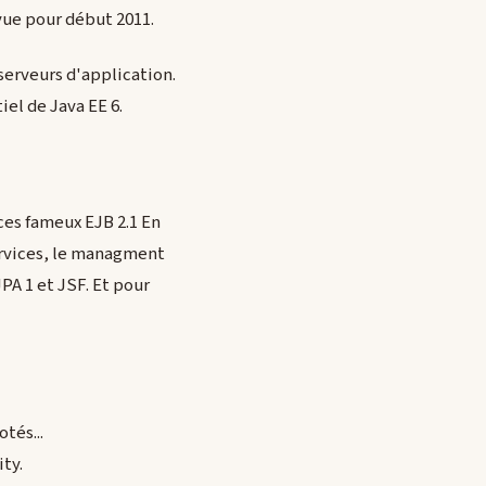
évue pour début 2011.
serveurs d'application.
el de Java EE 6.
 ces fameux EJB 2.1 En
Services, le managment
PA 1 et JSF. Et pour
tés...
ty.