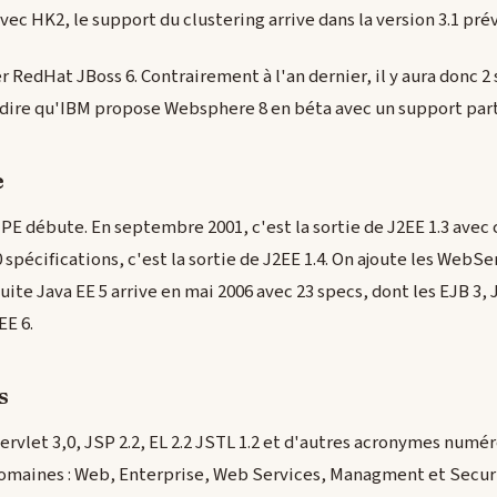
vec HK2, le support du clustering arrive dans la version 3.1 pr
 RedHat JBoss 6. Contrairement à l'an dernier, il y aura donc 2 
 dire qu'IBM propose Websphere 8 en béta avec un support parti
e
JPE débute. En septembre 2001, c'est la sortie de J2EE 1.3 avec
spécifications, c'est la sortie de J2EE 1.4. On ajoute les Web
ite Java EE 5 arrive en mai 2006 avec 23 specs, dont les EJB 3, J
EE 6.
s
Servlet 3,0, JSP 2.2, EL 2.2 JSTL 1.2 et d'autres acronymes numéro
domaines : Web, Enterprise, Web Services, Managment et Securi