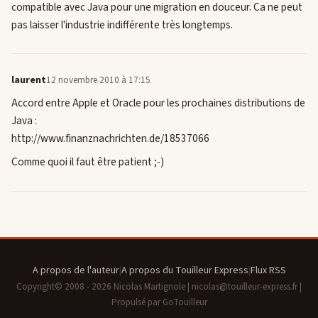
compatible avec Java pour une migration en douceur. Ca ne peut
pas laisser l'industrie indifférente très longtemps.
laurent
12 novembre 2010 à 17:15
Accord entre Apple et Oracle pour les prochaines distributions de
Java :
http://www.finanznachrichten.de/18537066
Comme quoi il faut être patient ;-)
A propos de l'auteur
|
A propos du Touilleur Express
|
Flux RSS
Copyright© 2008 - 2026 Nicolas Martignole | nicolas@touilleur-express.fr |
Propulsé par GoTouilleur