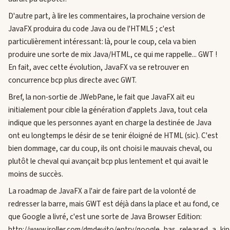
D'autre part, à lire les commentaires, la prochaine version de
JavaFX produira du code Java ou de l'HTML5 ; c'est
particulièrement intéressant: là, pour le coup, cela va bien
produire une sorte de mix Java/HTML, ce qui me rappelle... GWT !
En fait, avec cette évolution, JavaFX va se retrouver en
concurrence bcp plus directe avec GWT.
Bref, la non-sortie de JWebPane, le fait que JavaFX ait eu
initialement pour cible la génération d'applets Java, tout cela
indique que les personnes ayant en charge la destinée de Java
ont eu longtemps le désir de se tenir éloigné de HTML (sic). C'est
bien dommage, car du coup, ils ont choisi le mauvais cheval, ou
plutôt le cheval qui avançait bcp plus lentement et qui avait le
moins de succès.
La roadmap de JavaFX a l'air de faire part de la volonté de
redresser la barre, mais GWT est déjà dans la place et au fond, ce
que Google a livré, c'est une sorte de Java Browser Edition:
http://www.jroller.com/dmdevito/entry/google_has_released_a_ki