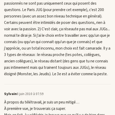
passionnés ne sont pas uniquement ceux qui posent des
questions. Le Paris JUG (pour prendre cet exemple), c'est 200
personnes (avec un assez bon niveau technique en général).
Certains peuvent être intimidés de poser des questions, rien à
voir avec la passion. 2) C'est clair, ça réseaute pas mal aux JUGs...
normal te dirai-je. Si j'ai le choix entre travailler avec qqu'un que je
connais (ou qqu'un qui connait qqu'un que je connais) et que
j'apprécie, ou un total inconnu, mon choix est fait camarade. Il y a
3 types de réseaux : le réseau proche (tes potes, collègues,
ancien collègues), le réseau distant (des gens que tu ne connais
pas intimement mais qui trainent toujours aux JUGs), le réseau
éloigné (Monster, les Jeudis). Le 3e est a éviter comme la peste.
Sylvain
8 juin 2010 à 07:59
À propos du télétravail, je suis un peu mitigé…
À première vue, je trouverais ça super.
Mais en fait, à y réfléchir, je trouve que ce qu'il y a de bien dans