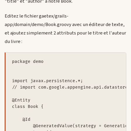
"title" et "author" à notre Book.
Editez le fichier gaetex/grails-
app/domain/demo/Book.groovy avec un éditeur de texte,
et ajoutez simplement 2 attributs pour le titre et l'auteur
du livre :
package demo

import javax.persistence.*;

// import com.google.appengine.api.datastore.K
@Entity

class Book {

    @Id

	@GeneratedValue(strategy = GenerationType.IDENTITY)
