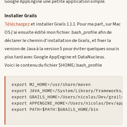
Google AppEngine une petite application simple.
Installer Grails
Téléchargez
et installer Grails 1.1.1. Pour ma part, sur Mac
OS j'ai ensuite édité mon fichier .bash_profile afin de
déclarer le chemin d'installation de Grails, et fixer la
version de Java à la version 5 pour éviter quelques soucis
plus tard avec Google AppEngine et DataNucleus.
Voici le contenu du fichier $HOME/.bash_profile
export M2_HOME=/usr/share/maven

export JAVA_HOME=/System/Library/Frameworks/J
export GRAILS_HOME=/Users/nicolas/Dev/grails/
export APPENGINE_HOME=/Users/nicolas/Dev/appe
export PATH=$PATH:$GRAILS_HOME/bin
