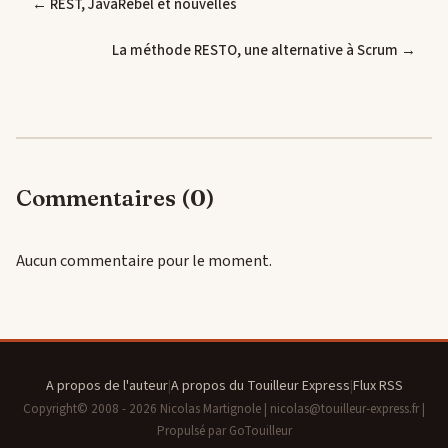
← REST, JavaRebel et nouvelles
La méthode RESTO, une alternative à Scrum →
Commentaires (0)
Aucun commentaire pour le moment.
A propos de l'auteur
|
A propos du Touilleur Express
|
Flux RSS
Copyright© 2008 - 2026 Nicolas Martignole | nicolas@touilleur-express.fr |
Propulsé par GoTouilleur