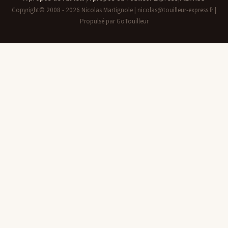
Copyright© 2008 - 2026 Nicolas Martignole | nicolas@touilleur-express.fr |
Propulsé par GoTouilleur