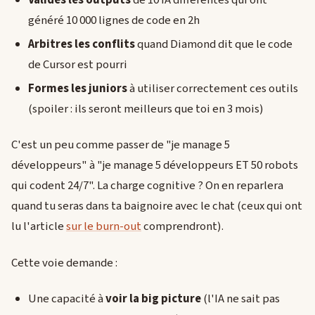
Valides les outputs
de 10 IA différentes qui ont
généré 10 000 lignes de code en 2h
Arbitres les conflits
quand Diamond dit que le code
de Cursor est pourri
Formes les juniors
à utiliser correctement ces outils
(spoiler : ils seront meilleurs que toi en 3 mois)
C'est un peu comme passer de "je manage 5
développeurs" à "je manage 5 développeurs ET 50 robots
qui codent 24/7". La charge cognitive ? On en reparlera
quand tu seras dans ta baignoire avec le chat (ceux qui ont
lu l'article
sur le burn-out
comprendront).
Cette voie demande :
Une capacité à
voir la big picture
(l'IA ne sait pas