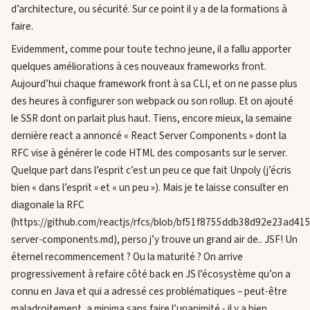
d’architecture, ou sécurité. Sur ce point il y a de la formations à
faire.
Evidemment, comme pour toute techno jeune, il a fallu apporter
quelques améliorations à ces nouveaux frameworks front.
Aujourd’hui chaque framework front à sa CLI, et on ne passe plus
des heures à configurer son webpack ou son rollup. Et on ajouté
le SSR dont on parlait plus haut. Tiens, encore mieux, la semaine
dernière react a annoncé « React Server Components » dont la
RFC vise à générer le code HTML des composants sur le server.
Quelque part dans l’esprit c’est un peu ce que fait Unpoly (j’écris
bien « dans l’esprit » et « un peu »). Mais je te laisse consulter en
diagonale la RFC
(https://github.com/reactjs/rfcs/blob/bf51f8755ddb38d92e23ad4
server-components.md), perso j’y trouve un grand air de.. JSF! Un
éternel recommencement ? Ou la maturité ? On arrive
progressivement à refaire côté back en JS l’écosystème qu’on a
connu en Java et qui a adressé ces problématiques – peut-être
maladroitement, a minima sans faire l’unanimité - il y a bien