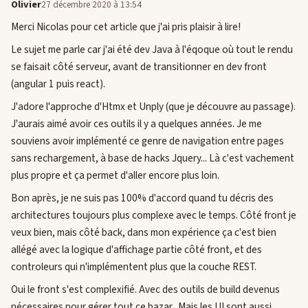
Olivier
27 décembre 2020 à 13:54
Merci Nicolas pour cet article que j'ai pris plaisir à lire!
Le sujet me parle car j'ai été dev Java à l'éqoque où tout le rendu
se faisait côté serveur, avant de transitionner en dev front
(angular 1 puis react).
J'adore l'approche d'Htmx et Unply (que je découvre au passage).
J'aurais aimé avoir ces outils il y a quelques années. Je me
souviens avoir implémenté ce genre de navigation entre pages
sans rechargement, à base de hacks Jquery... Là c'est vachement
plus propre et ça permet d'aller encore plus loin.
Bon après, je ne suis pas 100% d'accord quand tu décris des
architectures toujours plus complexe avec le temps. Côté front je
veux bien, mais côté back, dans mon expérience ça c'est bien
allégé avec la logique d'affichage partie côté front, et des
controleurs qui n'implémentent plus que la couche REST.
Oui le front s'est complexifié. Avec des outils de build devenus
nécessaires pour gérer tout ce bazar.. Mais les UI sont aussi