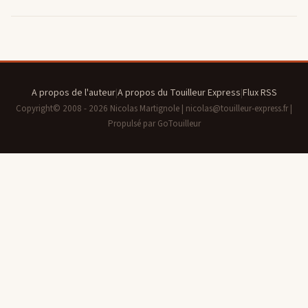
A propos de l'auteur
|
A propos du Touilleur Express
|
Flux RSS
Copyright© 2008 - 2026 Nicolas Martignole | nicolas@touilleur-express.fr |
Propulsé par GoTouilleur