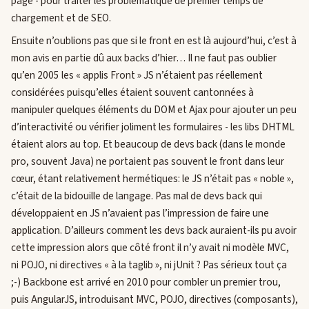
page - pour traiter les problématique de premier temps de
chargement et de SEO.
Ensuite n’oublions pas que si le front en est là aujourd’hui, c’est à
mon avis en partie dû aux backs d’hier… Il ne faut pas oublier
qu’en 2005 les « applis Front » JS n’étaient pas réellement
considérées puisqu’elles étaient souvent cantonnées à
manipuler quelques éléments du DOM et Ajax pour ajouter un peu
d’interactivité ou vérifier joliment les formulaires - les libs DHTML
étaient alors au top. Et beaucoup de devs back (dans le monde
pro, souvent Java) ne portaient pas souvent le front dans leur
cœur, étant relativement hermétiques: le JS n’était pas « noble »,
c’était de la bidouille de langage. Pas mal de devs back qui
développaient en JS n’avaient pas l’impression de faire une
application. D’ailleurs comment les devs back auraient-ils pu avoir
cette impression alors que côté front il n’y avait ni modèle MVC,
ni POJO, ni directives « à la taglib », ni jUnit ? Pas sérieux tout ça
;-) Backbone est arrivé en 2010 pour combler un premier trou,
puis AngularJS, introduisant MVC, POJO, directives (composants),