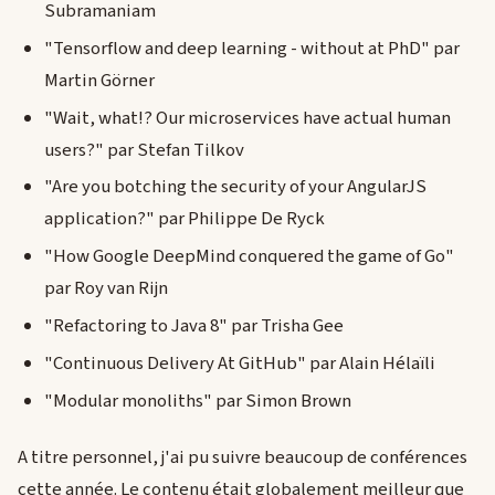
Subramaniam
"Tensorflow and deep learning - without at PhD" par
Martin Görner
"Wait, what!? Our microservices have actual human
users?" par Stefan Tilkov
"Are you botching the security of your AngularJS
application?" par Philippe De Ryck
"How Google DeepMind conquered the game of Go"
par Roy van Rijn
"Refactoring to Java 8" par Trisha Gee
"Continuous Delivery At GitHub" par Alain Hélaïli
"Modular monoliths" par Simon Brown
A titre personnel, j'ai pu suivre beaucoup de conférences
cette année. Le contenu était globalement meilleur que