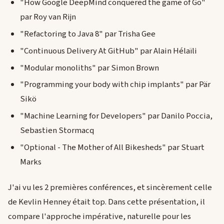
"How Google DeepMind conquered the game of Go"
par Roy van Rijn
"Refactoring to Java 8" par Trisha Gee
"Continuous Delivery At GitHub" par Alain Hélaïli
"Modular monoliths" par Simon Brown
"Programming your body with chip implants" par Pär
Sikö
"Machine Learning for Developers" par Danilo Poccia,
Sebastien Stormacq
"Optional - The Mother of All Bikesheds" par Stuart
Marks
J'ai vu les 2 premières conférences, et sincèrement celle
de Kevlin Henney était top. Dans cette présentation, il
compare l'approche impérative, naturelle pour les