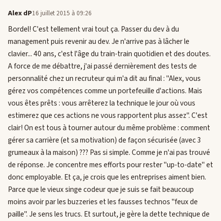
Alex dP
16 juillet 2015 à 09:26
Bordel! C'est tellement vrai tout ça. Passer du dev à du
management puis revenir au dev. Je n'arrive pas à lâcher le
clavier... 40 ans, c'est l'âge du train-train quotidien et des doutes.
A force de me débattre, j'ai passé dernièrement des tests de
personnalité chez un recruteur qui m'a dit au final : "Alex, vous
gérez vos compétences comme un portefeuille d'actions. Mais
vous êtes prêts : vous arrêterez la technique le jour où vous
estimerez que ces actions ne vous rapportent plus assez". C'est
clair! On est tous à tourner autour du même problème : comment
gérer sa carrière (et sa motivation) de façon sécurisée (avec 3
grumeaux à la maison) ??? Pas si simple. Comme je n'ai pas trouvé
de réponse. Je concentre mes efforts pour rester "up-to-date" et
donc employable. Et ça, je crois que les entreprises aiment bien.
Parce que le vieux singe codeur que je suis se fait beaucoup
moins avoir par les buzzeries et les fausses technos "feux de
paille". Je sens les trucs. Et surtout, je gère la dette technique de