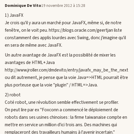
Dominique De Vito
19 novembre 2012 à 15:28
1) JavaFX
Je crois qu'il y aura un marché pour JavaFX, même si, de notre
fenêtre, on le voit peu. https://blogs.oracle.com/geertjan liste
constamment des applis lourdes avec Swing, donc j'imagine qu'il
en sera de même avec JavaFX.
Un autre avantage de JavaFX est la possibilité de mixer les
avantages de HTML+Java
http://www.jroller.com/dmdevito/entry/javafx_may_be_the_next
ou dit autrement, je pense que la voie Java=>HTML pourrait être
plus porteuse que la voie "plugin" / HTML=>Java.
2) robot
Coté robot, une révolution semble effectivement se profiler.
On peut lire par ex "Foxconn a commencé le déploiement de
robots dans ses usines chinoises : la firme taiwanaise compte en
mettre en service un million d'ici trois ans. Des machines qui
remplaceront des travailleurs humains à l'avenir incertain."