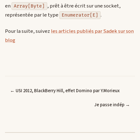
en
, prêt à être écrit sur une socket,
Array[Byte]
représentée par le type
.
Enumerator[E]
Pour la suite, suivez
les articles publiés par Sadek sur son
blog
← USI 2012, BlackBerry Hill, effet Domino par Y.Morieux
Je passe indép →