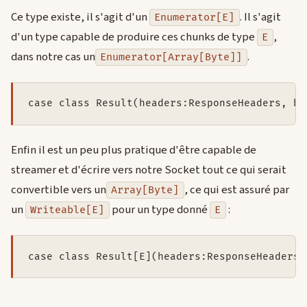
Ce type existe, il s'agit d'un
. Il s'agit
Enumerator[E]
d'un type capable de produire ces chunks de type
,
E
dans notre cas un
.
Enumerator[Array[Byte]]
case class Result(headers:ResponseHeaders, bo
Enfin il est un peu plus pratique d'être capable de
streamer et d'écrire vers notre Socket tout ce qui serait
convertible vers un
, ce qui est assuré par
Array[Byte]
un
pour un type donné
:
Writeable[E]
E
case class Result[E](headers:ResponseHeaders,