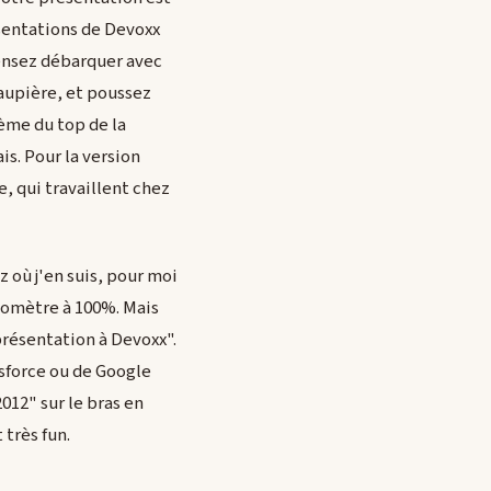
sentations de Devoxx
ensez débarquer avec
paupière, et poussez
rème du top de la
is. Pour la version
, qui travaillent chez
z où j'en suis, pour moi
llomètre à 100%. Mais
e présentation à Devoxx".
esforce ou de Google
012" sur le bras en
 très fun.