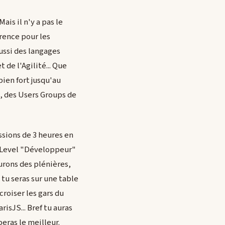
is il n'y a pas le
érence pour les
ussi des langages
de l'Agilité... Que
bien fort jusqu'au
s, des Users Groups de
ssions de 3 heures en
n Level "Développeur"
urons des plénières,
 tu seras sur une table
croiser les gars du
sJS... Bref tu auras
peras le meilleur.