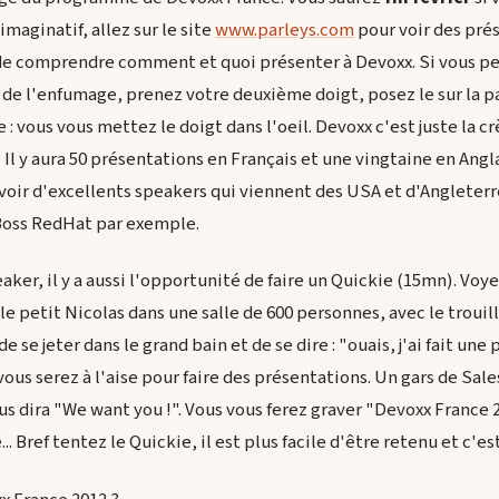
maginatif, allez sur le site
www.parleys.com
pour voir des pré
t de comprendre comment et quoi présenter à Devoxx. Si vous p
re de l'enfumage, prenez votre deuxième doigt, posez le sur la 
e : vous vous mettez le doigt dans l'oeil. Devoxx c'est juste la c
 Il y aura 50 présentations en Français et une vingtaine en Angla
avoir d'excellents speakers qui viennent des USA et d'Angleterre
Boss RedHat par exemple.
aker, il y a aussi l'opportunité de faire un Quickie (15mn). Voye
 le petit Nicolas dans une salle de 600 personnes, avec le troui
de se jeter dans le grand bain et de se dire : "ouais, j'ai fait un
vous serez à l'aise pour faire des présentations. Un gars de Sal
us dira "We want you !". Vous vous ferez graver "Devoxx France 2
. Bref tentez le Quickie, il est plus facile d'être retenu et c'est