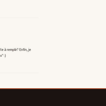
e à remplir? Enfin, je
x" :)