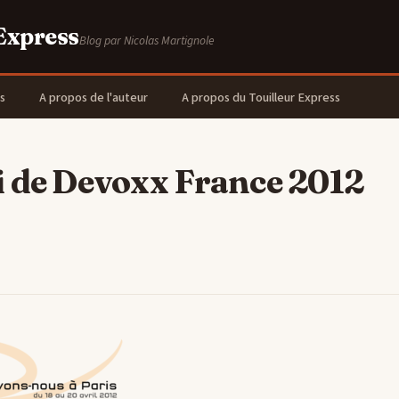
 Express
Blog par Nicolas Martignole
s
A propos de l'auteur
A propos du Touilleur Express
i de Devoxx France 2012