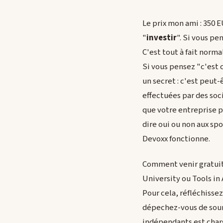
Le prix mon ami : 350 E
"
investir
". Si vous p
C'est tout à fait norm
Si vous pensez "c'est c
un secret : c'est peut
effectuées par des soc
que votre entreprise p
dire oui ou non aux sp
Devoxx fonctionne.
Comment venir gratuit
University ou Tools in
Pour cela, réfléchisse
dépechez-vous de soume
indépendants est char