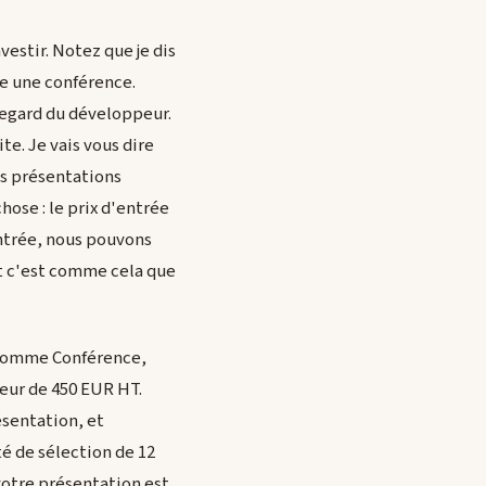
vestir. Notez que je dis
te une conférence.
 regard du développeur.
te. Je vais vous dire
es présentations
ose : le prix d'entrée
entrée, nous pouvons
et c'est comme cela que
 comme Conférence,
leur de 450 EUR HT.
ésentation, et
é de sélection de 12
votre présentation est