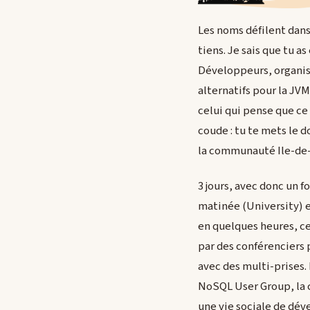
Les noms défilent dans
tiens. Je sais que tu a
Développeurs, organis
alternatifs pour la JV
celui qui pense que ce 
coude : tu te mets le d
la communauté Ile-de-F
3 jours, avec donc un f
matinée (University) e
en quelques heures, ce
par des conférenciers p
avec des multi-prises. 
NoSQL User Group, la c
une vie sociale de déve