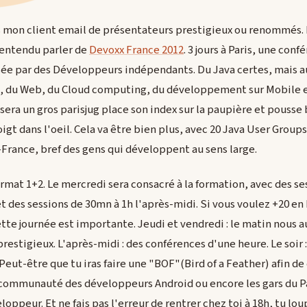
 mon client email de présentateurs prestigieux ou renommés. Ma
s entendu parler de
Devoxx France 2012
. 3 jours à Paris, une conf
ée par des Développeurs indépendants. Du Java certes, mais a
M, du Web, du Cloud computing, du développement sur Mobile et 
sera un gros parisjug place son index sur la paupière et pousse 
oigt dans l'oeil. Cela va être bien plus, avec 20 Java User Group
rance, bref des gens qui développent au sens large.
ormat 1+2. Le mercredi sera consacré à la formation, avec des se
t des sessions de 30mn à 1h l'après-midi. Si vous voulez +20 e
tte journée est importante. Jeudi et vendredi : le matin nous a
restigieux. L'après-midi : des conférences d'une heure. Le soir :
Peut-être que tu iras faire une "BOF"(Bird of a Feather) afin de 
ommunauté des développeurs Android ou encore les gars du Pari
loppeur. Et ne fais pas l'erreur de rentrer chez toi à 18h, tu lou