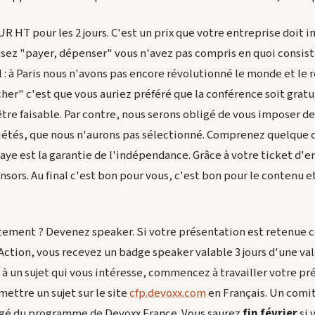
UR HT pour les 2 jours. C'est un prix que votre entreprise doit in
ensez "payer, dépenser" vous n'avez pas compris en quoi consis
al : à Paris nous n'avons pas encore révolutionné le monde et le
her" c'est que vous auriez préféré que la conférence soit gratui
-être faisable. Par contre, nous serons obligé de vous imposer d
iétés, que nous n'aurons pas sélectionné. Comprenez quelque ch
aye est la garantie de l'indépendance. Grâce à votre ticket d'
onsors. Au final c'est bon pour vous, c'est bon pour le contenu 
ement ? Devenez speaker. Si votre présentation est retenue
 Action, vous recevez un badge speaker valable 3 jours d'une va
z à un sujet qui vous intéresse, commencez à travailler votre pr
ttre un sujet sur le site
cfp.devoxx.com
en Français. Un comit
gé du programme de Devoxx France. Vous saurez
fin février
si 