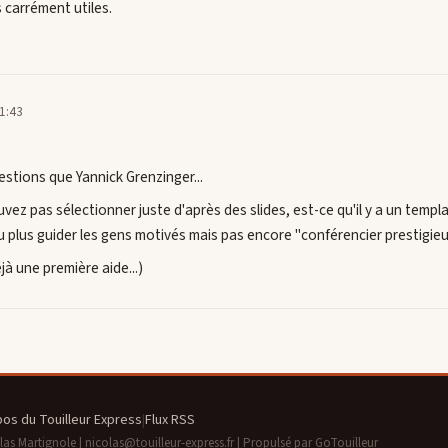
s carrément utiles.
1:43
stions que Yannick Grenzinger...
ez pas sélectionner juste d'après des slides, est-ce qu'il y a un templat
u plus guider les gens motivés mais pas encore "conférencier prestigieu
jà une première aide...)
pos du Touilleur Express
|
Flux RSS
s Martignole | nicolas@touilleur-express.fr | Propulsé par GoTouilleur