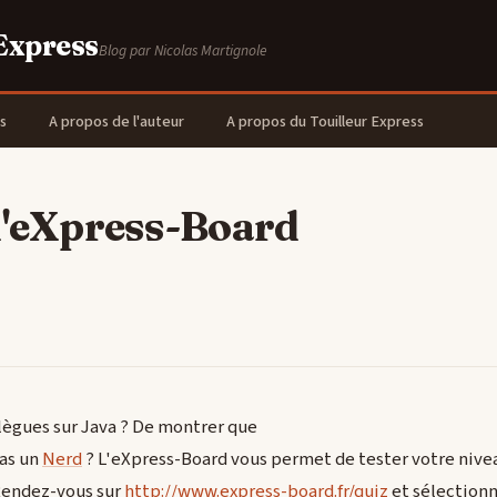
 Express
Blog par Nicolas Martignole
s
A propos de l'auteur
A propos du Touilleur Express
l'eXpress-Board
llègues sur Java ? De montrer que
pas un
Nerd
? L'eXpress-Board vous permet de tester votre nive
Rendez-vous sur
http://www.express-board.fr/quiz
et sélectionn