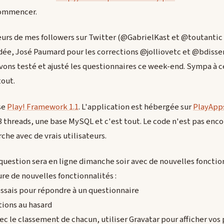
commencer.
ieurs de mes followers sur Twitter (@GabrielKast et @toutantic 
dée, José Paumard pour les corrections @jolliovetc et @bdisser
vons testé et ajusté les questionnaires ce week-end. Sympa à c
tout.
se
Play! Framework 1.1
. L'application est hébergée sur
PlayApp
 threads, une base MySQL et c'est tout. Le code n'est pas enco
che avec de vrais utilisateurs.
question sera en ligne dimanche soir avec de nouvelles fonction
ure de nouvelles fonctionnalités :
essais pour répondre à un questionnaire
stions au hasard
ec le classement de chacun, utiliser Gravatar pour afficher vos