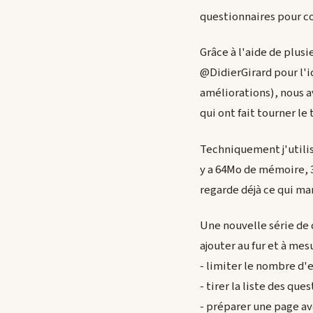
questionnaires pour 
Grâce à l'aide de plus
@DidierGirard pour l'i
améliorations), nous a
qui ont fait tourner le 
Techniquement j'utili
y a 64Mo de mémoire, 3
regarde déjà ce qui mar
Une nouvelle série de 
ajouter au fur et à mes
- limiter le nombre d'
- tirer la liste des que
- préparer une page av