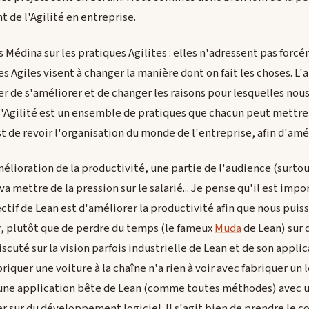
 de l'Agilité en entreprise.
Médina sur les pratiques Agilites : elles n'adressent pas forcé
s Agiles visent à changer la manière dont on fait les choses. L
r de s'améliorer et de changer les raisons pour lesquelles nous
i l'Agilité est un ensemble de pratiques que chacun peut mettre 
t de revoir l'organisation du monde de l'entreprise, afin d'amél
mélioration de la productivité, une partie de l'audience (surtou
va mettre de la pression sur le salarié... Je pense qu'il est im
ectif de Lean est d'améliorer la productivité afin que nous pui
eur, plutôt que de perdre du temps (le fameux
Muda
de Lean) sur 
discuté sur la vision parfois industrielle de Lean et de son appl
briquer une voiture à la chaîne n'a rien à voir avec fabriquer u
'une application bête de Lean (comme toutes méthodes) avec un
r sur du développement logiciel. Il s'agit bien de prendre le co