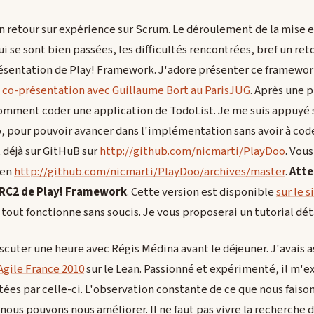
 un retour sur expérience sur Scrum. Le déroulement de la mise e
 se sont bien passées, les difficultés rencontrées, bref un reto
ésentation de Play! Framework. J'adore présenter ce framework
a co-présentation avec Guillaume Bort au ParisJUG
. Après une 
omment coder une application de TodoList. Je me suis appuyé su
, pour pouvoir avancer dans l'implémentation sans avoir à cod
t déjà sur GitHuB sur
http://github.com/nicmarti/PlayDoo
. Vou
ien
http://github.com/nicmarti/PlayDoo/archives/master
.
Atte
1-RC2 de Play! Framework
. Cette version est disponible
sur le s
e tout fonctionne sans soucis. Je vous proposerai un tutorial dét
iscuter une heure avec Régis Médina avant le déjeuner. J'avais a
'Agile France 2010
sur le Lean. Passionné et expérimenté, il m'
rtées par celle-ci. L'observation constante de ce que nous fais
 nous pouvons nous améliorer. Il ne faut pas vivre la recherch