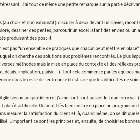
intéressant. J'ai tout de même une petite remarque sur la partie décrivan
pas (au choix et non exhaustif): discuter à deux devant un clavier, raco
lore, dessiner des pentes, parcourir un excel listant des envies ou un 
tés produisant des post-it.
e n'est pas "un ensemble de pratiques que chacun peut mettre en place
uquel on cherche des solutions aux problèmes rencontrés. Le plus impo
diverses méthodes mais la mise en place du contexte et des réflexes pro
é, délais, implication, plaisir, ...). Tout cela commence par les équipes ma
onne dans le reste de l'entreprise (il est rare que les difficultés ne soi
 Agile (vécue au quotidien) et j'aime tout tout autant le Lean (on y va...)
plutôt artificielle. On peut très bien mettre en place un programme d'
ns mesurer la satisfaction du client et là, quand même, on se dit que le
isé. L'important ce sont les principes et, ensuite, de choisir les bonne