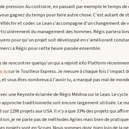
de pression. Au contraire, en passant par exemple le temps de
vous gagnez du temps pour faire autre chose. C'est autant de s
réfléchir et coder. Le Lean s'accompagne d'un changement de v
particulièrement du management des hommes. Régis parlera lors
oyens pour qu'un projet soit développé en s'améliorant consta
merci à Régis pour cette heure passée ensemble.
s de rencontrer quelqu'un qui a rejoint eXo Platform récemmen
us lu
sur le Touilleur Express. Je mesure à chaque fois l'impact de
le, et vous êtes nombreux à l'avoir lu, a marqué pas mal de mond
vec une Keynote éclairée de Régis Médina sur le Lean. Le cycle 
 approche traditionnelle soit encore largement utilisée. Le m
 sur 1298 projets aux USA. Il n'y a que 33% des projets qui affir
ntion, je ne parle pas de méthodes Agiles mais bien de pratiques
es projets sont en Scrum. Nous sommes donc bien loin de la pe