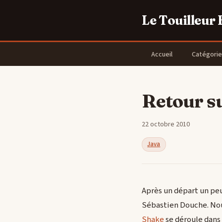
Le Touilleur
Accueil
Catégorie
Retour s
22 octobre 2010
Java
Après un départ un peu
Sébastien Douche. Nou
Shake
se déroule dans 