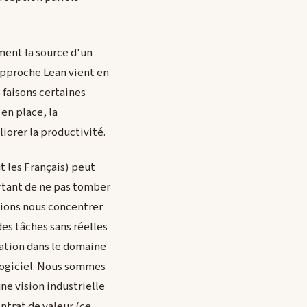
ment la source d'un
'approche Lean vient en
 faisons certaines
en place, la
iorer la productivité.
t les Français) peut
portant de ne pas tomber
ssions nous concentrer
des tâches sans réelles
ication dans le domaine
n logiciel. Nous sommes
e vision industrielle
ntrat de valeur (ce