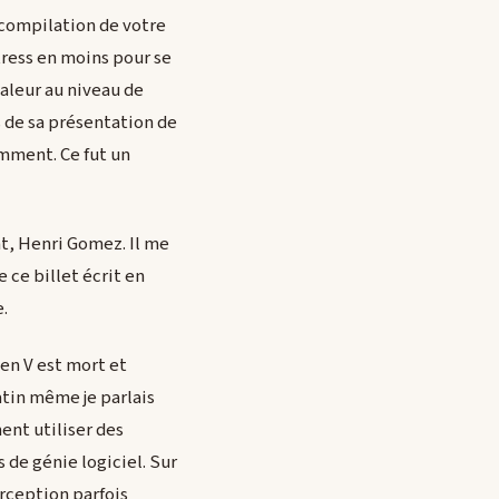
 compilation de votre
tress en moins pour se
aleur au niveau de
 de sa présentation de
mment. Ce fut un
t, Henri Gomez. Il me
 ce billet écrit en
e.
en V est mort et
atin même je parlais
ment utiliser des
 de génie logiciel. Sur
rception parfois