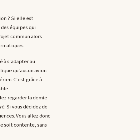
on ? Si elle est
r des équipes qui
projet commun alors
formatiques.
é à s'adapter au
plique qu'aucun avion
érien. C'est grâce à
ble.
ulez regarder la demie
pré
. Si vous décidez de
uences. Vous allez donc
se soit contente, sans