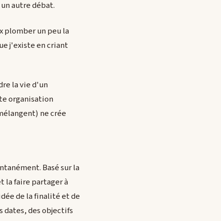
t un autre débat.
ux plomber un peu la
e j'existe en criant
re la vie d'un
tte organisation
e mélangent) ne crée
pontanément. Basé sur la
 la faire partager à
dée de la finalité et de
es dates, des objectifs