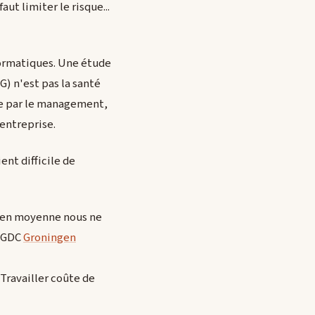
aut limiter le risque...
nformatiques. Une étude
) n'est pas la santé
nte par le management,
'entreprise.
ent difficile de
5, en moyenne nous ne
 GGDC
Groningen
 Travailler coûte de