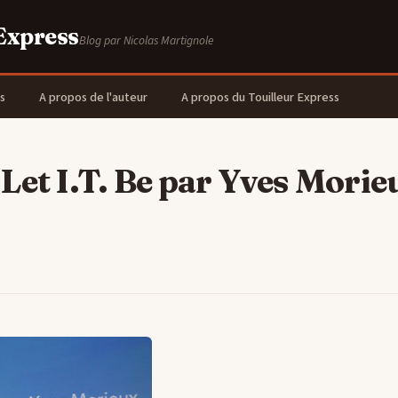
 Express
Blog par Nicolas Martignole
s
A propos de l'auteur
A propos du Touilleur Express
Let I.T. Be par Yves Morie