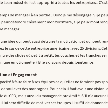
 le Lean industriel est approprié à toutes les entreprises... C'es
mps de manager à en perdre... Donc je me désengage. Si je pe
je peux défendre chèrement mon territoire, si je peux montrer qu
ore manager...
une idée qui peut aussi détruire la motivation, et qui peut rend
ez le cas de cette entreprise américaine, avec 25 divisions. Ce
ntre des slides où petit à petit, les couches et les tranches s
amique émotionnelle ? Elle a disparu depuis longtemps.
tion et Engagement
pacité à faire faire à ses équipes ce qu'elles ne feraient pas s
de soulever des montagnes. Pour cela il faut avoir une vision, et
ôle du CEO, mais aussi du manager de proximité. S'il n'a aucune i
 il lui sera difficile de motiver ses troupes. Il suffit de donner d