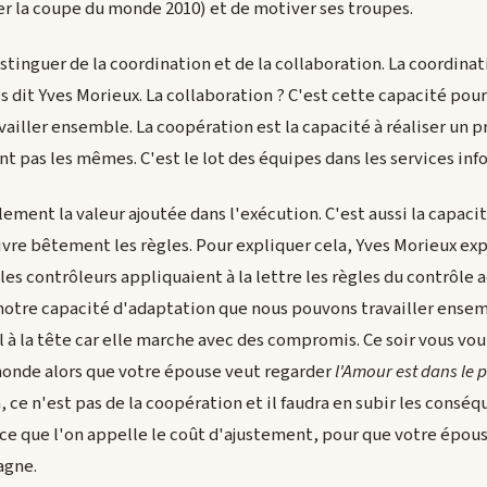
r la coupe du monde 2010) et de motiver ses troupes.
stinguer de la coordination et de la collaboration. La coordinati
s dit Yves Morieux. La collaboration ? C'est cette capacité pou
vailler ensemble. La coopération est la capacité à réaliser un 
nt pas les mêmes. C'est le lot des équipes dans les services in
ement la valeur ajoutée dans l'exécution. C'est aussi la capacit
ivre bêtement les règles. Pour expliquer cela, Yves Morieux ex
 les contrôleurs appliquaient à la lettre les règles du contrôle a
otre capacité d'adaptation que nous pouvons travailler ensem
l à la tête car elle marche avec des compromis. Ce soir vous vo
monde alors que votre épouse veut regarder
l'Amour est dans le 
 ce n'est pas de la coopération et il faudra en subir les conséq
, ce que l'on appelle le coût d'ajustement, pour que votre épou
agne.