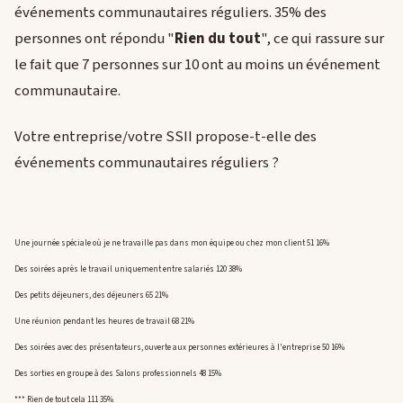
événements communautaires réguliers. 35% des
personnes ont répondu "
Rien du tout
", ce qui rassure sur
le fait que 7 personnes sur 10 ont au moins un événement
communautaire.
Votre entreprise/votre SSII propose-t-elle des
événements communautaires réguliers ?
Une journée spéciale où je ne travaille pas dans mon équipe ou chez mon client 51 16%
Des soirées après le travail uniquement entre salariés 120 38%
Des petits déjeuners, des déjeuners 65 21%
Une réunion pendant les heures de travail 68 21%
Des soirées avec des présentateurs, ouverte aux personnes extérieures à l'entreprise 50 16%
Des sorties en groupe à des Salons professionnels 48 15%
*** Rien de tout cela 111 35%