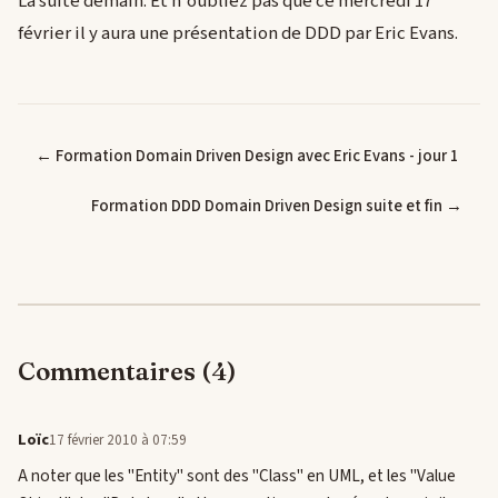
La suite demain. Et n'oubliez pas que ce mercredi 17
février il y aura une présentation de DDD par Eric Evans.
← Formation Domain Driven Design avec Eric Evans - jour 1
Formation DDD Domain Driven Design suite et fin →
Commentaires (4)
Loïc
17 février 2010 à 07:59
A noter que les "Entity" sont des "Class" en UML, et les "Value