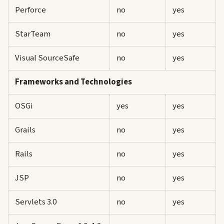
Perforce
no
yes
StarTeam
no
yes
Visual SourceSafe
no
yes
Frameworks and Technologies
OSGi
yes
yes
Grails
no
yes
Rails
no
yes
JSP
no
yes
Servlets 3.0
no
yes