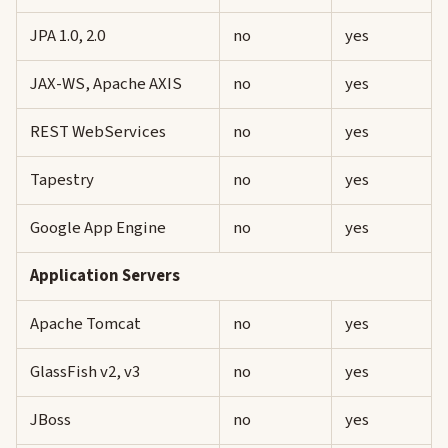
JPA 1.0, 2.0
no
yes
JAX-WS, Apache AXIS
no
yes
REST WebServices
no
yes
Tapestry
no
yes
Google App Engine
no
yes
Application Servers
Apache Tomcat
no
yes
GlassFish v2, v3
no
yes
JBoss
no
yes