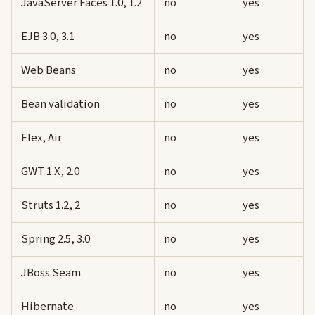
JavaServer Faces 1.0, 1.2
no
yes
EJB 3.0, 3.1
no
yes
Web Beans
no
yes
Bean validation
no
yes
Flex, Air
no
yes
GWT 1.X, 2.0
no
yes
Struts 1.2, 2
no
yes
Spring 2.5, 3.0
no
yes
JBoss Seam
no
yes
Hibernate
no
yes