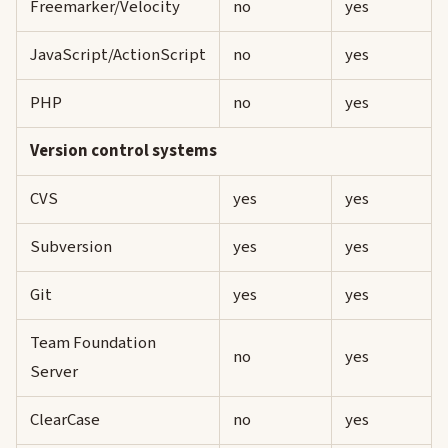
Freemarker/Velocity
no
yes
JavaScript/ActionScript
no
yes
PHP
no
yes
Version control systems
CVS
yes
yes
Subversion
yes
yes
Git
yes
yes
Team Foundation
no
yes
Server
ClearCase
no
yes