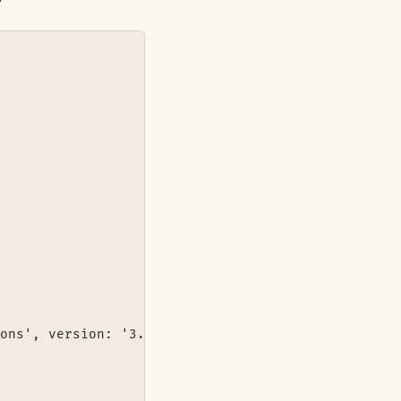
ons', version: '3.2'
