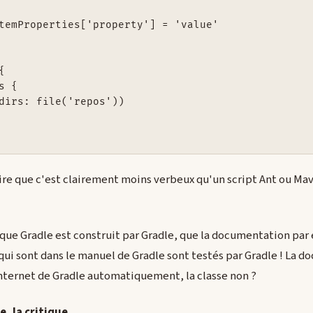
temProperties['property'] = 'value'



 {

dirs: file('repos'))

ire que c'est clairement moins verbeux qu'un script Ant ou Ma
ue que Gradle est construit par Gradle, que la documentation par
ui sont dans le manuel de Gradle sont testés par Gradle ! La d
e Internet de Gradle automatiquement, la classe non ?
e, la critique