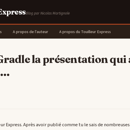
 Express
Blog par Nicolas Martignole
s
A propos de l'auteur
A propos du Touilleur Express
Gradle la présentation qui 
...
eur Express. Après avoir publié comme tu le sais de nombreuses 