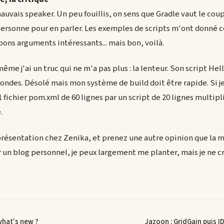
mauvais speaker. Un peu fouillis, on sens que Gradle vaut le cou
personne pour en parler. Les exemples de scripts m'ont donné 
e bons arguments intéressants... mais bon, voilà.
ême j'ai un truc qui ne m'a pas plus : la lenteur. Son script H
ndes. Désolé mais mon système de build doit être rapide. Si j
 fichier pom.xml de 60 lignes par un script de 20 lignes multipl
.
a présentation chez Zenika, et prenez une autre opinion que la m
r un blog personnel, je peux largement me planter, mais je ne cr
what's new ?
Jazoon : GridGain puis I