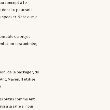
eau concept à te
Et donc tu peux soit
du speaker. Note que je
ponsable du projet
sentation sera animée,
ion, de la packager, de
 Ant/Maven. Il utilise
)
res outils comme Ant
si à la salle si nous