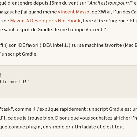
igué d'entendre depuis 15mn du vent sur "
Ant il est tout pourri
" e
A ma gauche j'ai quand même
Vincent Massol
de XWiki, l'un des C
rs de
Maven: A Developer's Notebook
, livre à lire d'urgence. Et
 le saint-esprit de Gradle. Je me trompe Vincent ?
n) son IDE favori (IDEA IntelliJ) sur sa machine favorite (Mac B
'un script Gradle.


llo world!'

"task", comme il l'explique rapidement : un script Gradle est un 
PI, ce que je trouve bien. Disons que vous souhaitez afficher l'
 quelconque plugin, un simple println ladate et c'est tout.