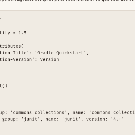


lity = 1.5

tributes(

tion-Title': 'Gradle Quickstart',

tion-Version': version

()

up: 'commons-collections', name: 'commons-collecti
 group: 'junit', name: 'junit', version: '4.+'
