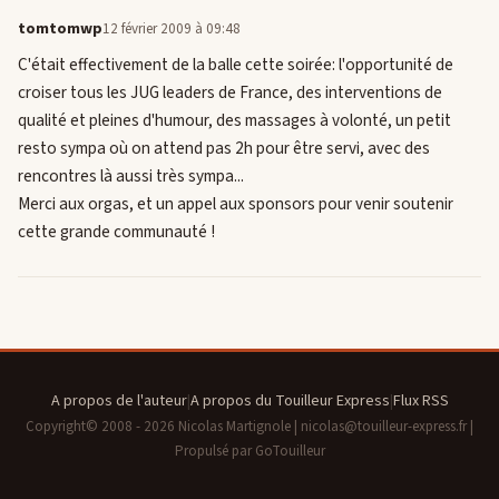
tomtomwp
12 février 2009 à 09:48
C'était effectivement de la balle cette soirée: l'opportunité de
croiser tous les JUG leaders de France, des interventions de
qualité et pleines d'humour, des massages à volonté, un petit
resto sympa où on attend pas 2h pour être servi, avec des
rencontres là aussi très sympa...
Merci aux orgas, et un appel aux sponsors pour venir soutenir
cette grande communauté !
A propos de l'auteur
|
A propos du Touilleur Express
|
Flux RSS
Copyright© 2008 - 2026 Nicolas Martignole | nicolas@touilleur-express.fr |
Propulsé par GoTouilleur