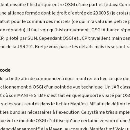
rdent ensuite l'historique entre OSGI d'une part et le Java Co
une alliance fermée dont le droit d'entrée de 20 000 $ (je crois) 
ratuit pour le commun des mortels (ce qui m'a valu une petite
bien répondu). Il faut voir qu'historiquement, OSGI Alliance rép
JCP, piloté par SUN. Cependant OSGI et JCP travaillent main da
me de la JSR 291. Bref je vous passe les détails mais ils se sont 
 code
 de la belle afin de commencer à nous montrer en live ce que do
nctionnement d'OSGI d'un point de vue technique. Un JAR class
t où son MANIFEST.MF s'est fait en quelque sorte visité par OS
-clés sont ajoutés dans le fichier Manifest.MF afin de définir 
 les bundles nécessaires à l'execution. Ce système très simpl
 que votre module OSGI n'utilise qu'une certaine version d'une 
ndencyManagment" à la Maven, au coeur du Manifest.mf. Voici 