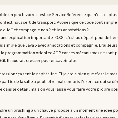
mble un peu bizarre c'est ce ServiceReference qui n'est ni plus
 context nous sert de transport. Avouez que ce code tout simpl
e d'IoC et compagnie non ? et les annotations ?
 une explication importante : OSGI c'est au départ pour de l'
us simple que Java 5 avec annotations et compagnie. D'ailleurs
 la programmation orientée AOP car ces mécanismes ne sont p
I. Il faudrait creuser pour en savoir plus.
ession : ça sent la naphtaline. Et je crois bien que c'est le me
e partie de la salle a peut-être mal compris l'exercice qui se dér
 dans le détail, mais on vous laisse vous faire votre propre op
endre un brushing à un chauve propose à un moment une idée po