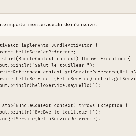
e importer mon service afin de m'en servir :
tivator implements BundleActivator {

rence helloServiceReference;

 start(BundleContext context) throws Exception {

out.println("Salut le touilleur ");

rviceReference= context.getServiceReference(HelloS
rvice helloService =(HelloService)context.getServi
out.println(helloService.sayHello());

 stop(BundleContext context) throws Exception {

out.println("ByeBye le touilleur !");

.ungetService(helloServiceReference);
