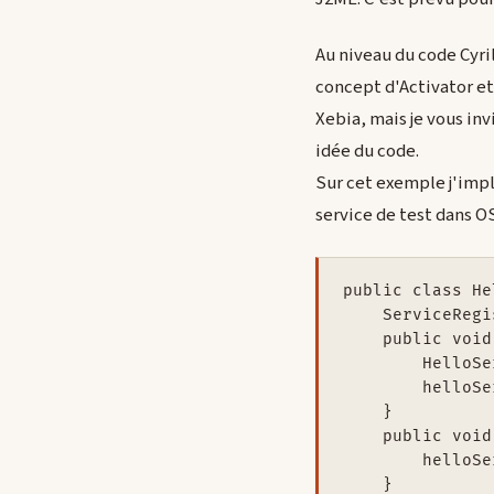
Au niveau du code Cyri
concept d'Activator et 
Xebia, mais je vous invi
idée du code.
Sur cet exemple j'impl
service de test dans OS
public class He
    ServiceRegi
    public void
        HelloSe
        helloSe
    }

    public void
        helloSe
    }
