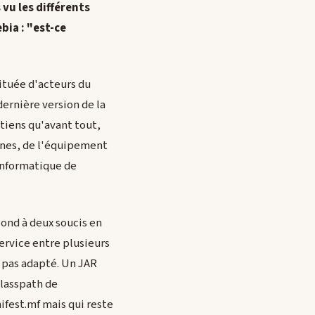
 vu les différents
bia : "est-ce
ituée d'acteurs du
ernière version de la
etiens qu'avant tout,
ones, de l'équipement
informatique de
ond à deux soucis en
service entre plusieurs
t pas adapté. Un JAR
Classpath de
ifest.mf mais qui reste