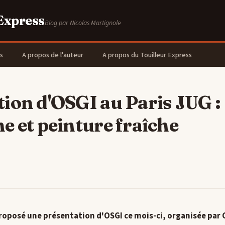
 Express
Blog par Nicolas Martignole
s
A propos de l'auteur
A propos du Touilleur Express
ion d'OSGI au Paris JUG :
e et peinture fraîche
roposé une présentation d'OSGI ce mois-ci, organisée par Cy