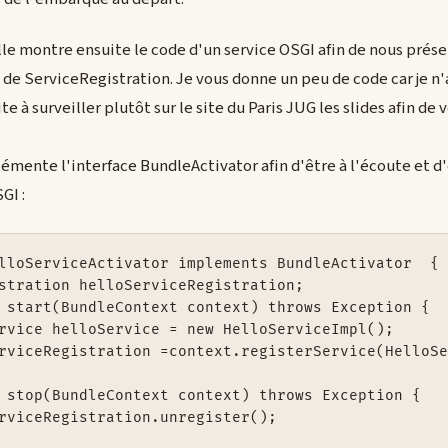
lle montre ensuite le code d'un service OSGI afin de nous prése
de ServiceRegistration. Je vous donne un peu de code car je n'a
te à surveiller plutôt sur le site du Paris JUG les slides afin de
émente l'interface BundleActivator afin d'être à l'écoute et d
GI :
lloServiceActivator implements BundleActivator  {

stration helloServiceRegistration;

 start(BundleContext context) throws Exception {

rvice helloService = new HelloServiceImpl();

rviceRegistration =context.registerService(HelloSe
 stop(BundleContext context) throws Exception {

rviceRegistration.unregister();
