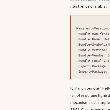
illustrer ce charabia :
Manifest-Version:
 Bundle-ManifestV
 Bundle-Name: Hel
 Bundle-SymbolicN
 Bundle-Version: 
 Bundle-Vendor: J
 Bundle-Localizat
 Export-Package: 
Ici j'ai un bundle "He
(à noter qu'une ligne 
mécanisme est simple e
J2ME. C'est prévu pour