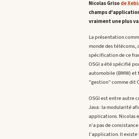
Nicolas Griso
de Xebi
champs d'applications
vraiment une plus va
La présentation commen
monde des télécoms, de
spécification de ce fra
OSGI a été spécifié p
automobile (BMW) et fi
"gestion" comme dit Cy
OSGI est entre autre c
Java : la modularité af
applications. Nicolas 
n'a pas de consistance
l'application. Il exis