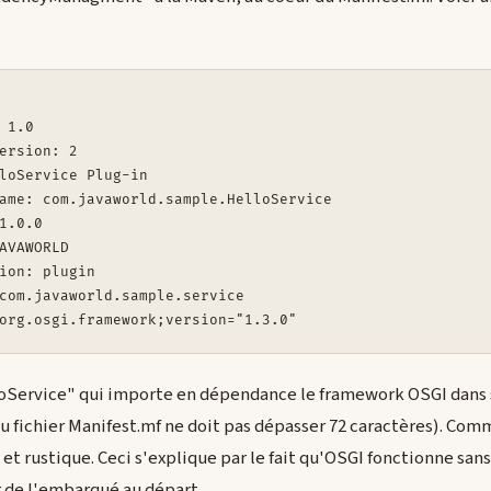
 1.0

ersion: 2

loService Plug-in

ame: com.javaworld.sample.HelloService

1.0.0

AVAWORLD

ion: plugin

com.javaworld.sample.service

lloService" qui importe en dépendance le framework OSGI dans s
du fichier Manifest.mf ne doit pas dépasser 72 caractères). Com
t rustique. Ceci s'explique par le fait qu'OSGI fonctionne sans 
 de l'embarqué au départ.