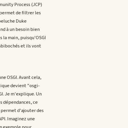
mmunity Process (JCP)
permet de filtrer les
 peluche Duke
ond à un besoin bien
ns la main, puisqu'OSGI
rabibochés et ils vont
nne OSGI. Avant cela,
ique devient "osgi-
GI. Je m'explique. Un
les dépendances, ce
e permet d'ajouter des
API. Imaginez une
un exemple pour