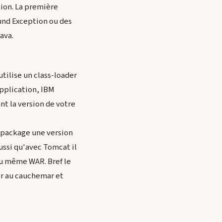
tion. La première
ound Exception ou des
ava.
utilise un class-loader
application, IBM
nt la version de votre
i package une version
aussi qu'avec Tomcat il
 du même WAR. Bref le
er au cauchemar et