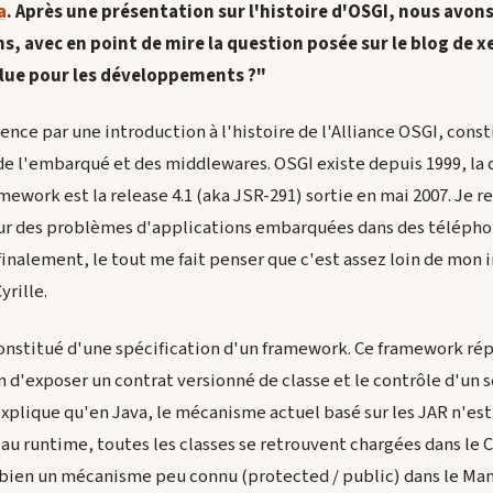
a
. Après une présentation sur l'histoire d'OSGI, nous avons
, avec en point de mire la question posée sur le blog de xe
lue pour les développements ?"
ce par une introduction à l'histoire de l'Alliance OSGI, const
 l'embarqué et des middlewares. OSGI existe depuis 1999, la d
mework est la release 4.1 (aka JSR-291) sortie en mai 2007. Je r
our des problèmes d'applications embarquées dans des téléph
nalement, le tout me fait penser que c'est assez loin de mon 
rille.
onstitué d'une spécification d'un framework. Ce framework rép
in d'exposer un contrat versionné de classe et le contrôle d'un 
explique qu'en Java, le mécanisme actuel basé sur les JAR n'es
 au runtime, toutes les classes se retrouvent chargées dans le 
te bien un mécanisme peu connu (protected / public) dans le Man