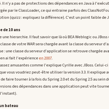
é. Il n'y a pas de protections des dépendances en Java à l'exécu
rgée par le ClassLoader, ce qui entraine parfois des ClassNotF
on (quizz : expliquez la différence). C'est un point faible de J
e de 10 ans
 une hierarchie. Il faut savoir que là où BEA Weblogic ou JBoss 
e classe de votre WAR sera chargée avant la classe du serveur d'
se : une classe du serveur d'application se retrouve chargée ava
en ai fait l'expérience
en 2007
.
assez amusantes comme l'explique Cyrille avec JBoss. Celui-c
 que vous voudriez peut-être utiliser la version 3.3. Il explique 
 de faire tourner à la fois du Spring 2.0 et du Spring 2.5 au sein
 versions des dépendances dans une application peut vite tourn
l'instant).
 un bateau