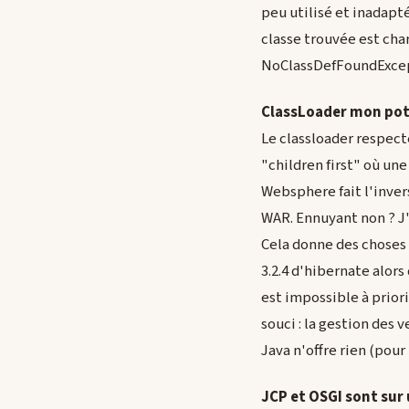
peu utilisé et inadapt
classe trouvée est cha
NoClassDefFoundExcepti
ClassLoader mon pot
Le classloader respecte
"children first" où un
Websphere fait l'inver
WAR. Ennuyant non ? J'
Cela donne des choses 
3.2.4 d'hibernate alors
est impossible à priori
souci : la gestion des
Java n'offre rien (pour 
JCP et OSGI sont sur