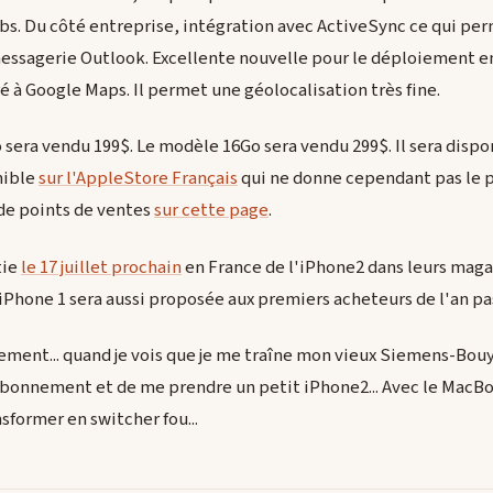
obs. Du côté entreprise, intégration avec ActiveSync ce qui pe
essagerie Outlook. Excellente nouvelle pour le déploiement en
 à Google Maps. Il permet une géolocalisation très fine.
sera vendu 199$. Le modèle 16Go sera vendu 299$. Il sera dispon
nible
sur l'AppleStore Français
qui ne donne cependant pas le 
de points de ventes
sur cette page
.
tie
le 17 juillet prochain
en France de l'iPhone2 dans leurs magas
l'iPhone 1 sera aussi proposée aux premiers acheteurs de l'an pa
ment... quand je vois que je me traîne mon vieux Siemens-Bouy
bonnement et de me prendre un petit iPhone2... Avec le MacBook
sformer en switcher fou...