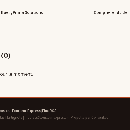
 Baeli, Prima Solutions
Compte-rendu de l
(0)
our le moment.
pos du Touilleur Express
|
Flux RSS
s Martignole | nicolas@touilleur-express.fr | Propulsé par GoTouilleur