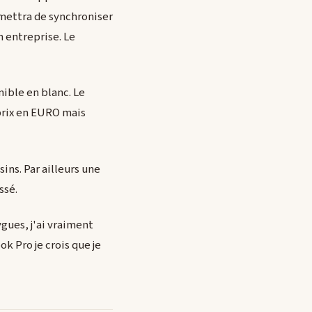
rmettra de synchroniser
 entreprise. Le
ible en blanc. Le
prix en EURO mais
ins. Par ailleurs une
ssé.
gues, j'ai vraiment
 Pro je crois que je