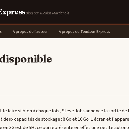
 Express
Blog par Nicolas Martignole
s
A propos de l'auteur
A propos du Touilleur Express
disponible
it le faire si bien à chaque fois, Steve Jobs annonce la sortie de
 deux capacités de stockage : 8 Go et 16 Go. L'écran et l'appar
 en 3G est de 5H, ce qui représente en effet une petite autono