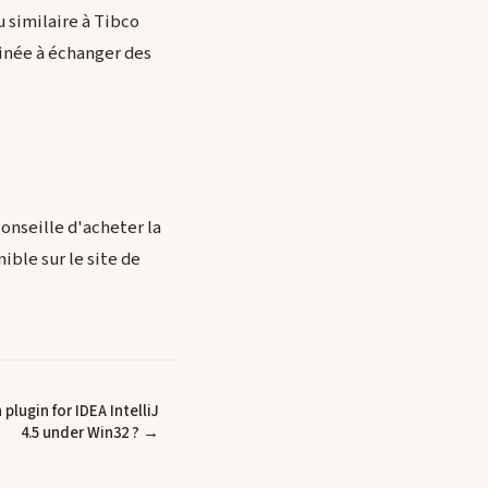
u similaire à Tibco
inée à échanger des
conseille d'acheter la
ble sur le site de
plugin for IDEA IntelliJ
4.5 under Win32 ? →