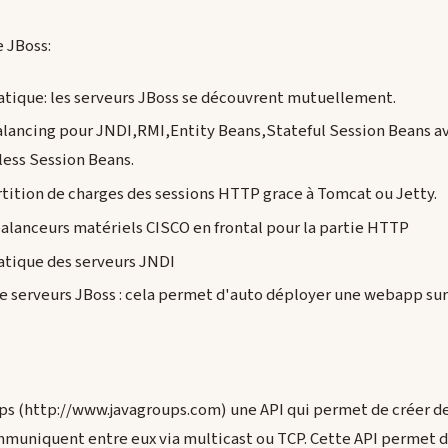
e JBoss:
ique: les serveurs JBoss se découvrent mutuellement.
balancing pour JNDI,RMI,Entity Beans,Stateful Session Beans a
ess Session Beans.
rtition de charges des sessions HTTP grace à Tomcat ou Jetty.
alanceurs matériels CISCO en frontal pour la partie HTTP
tique des serveurs JNDI
e serveurs JBoss : cela permet d'auto déployer une webapp su
ups (http://www.javagroups.com) une API qui permet de créer d
muniquent entre eux via multicast ou TCP. Cette API permet de