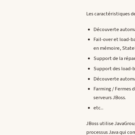
Les caractéristiques d
Découverte automat
Fail-over et load-
en mémoire, Statel
Support de la répa
Support des load-b
Découverte automa
Farming / Fermes d
serveurs JBoss.
etc...
JBoss utilise JavaGro
processus Java qui com