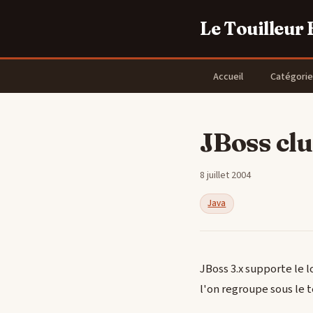
Le Touilleur
Accueil
Catégorie
JBoss clu
8 juillet 2004
Java
JBoss 3.x supporte le l
l'on regroupe sous le t