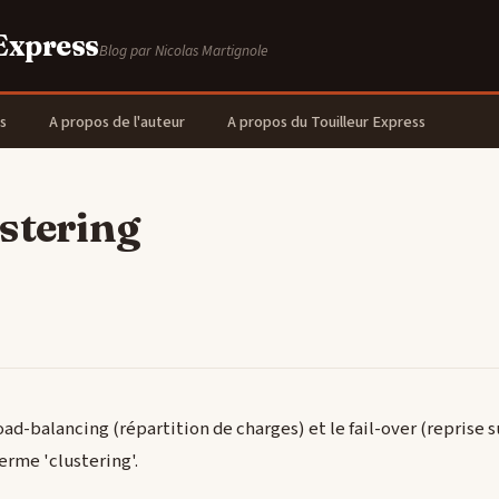
 Express
Blog par Nicolas Martignole
s
A propos de l'auteur
A propos du Touilleur Express
stering
oad-balancing (répartition de charges) et le fail-over (reprise 
erme 'clustering'.