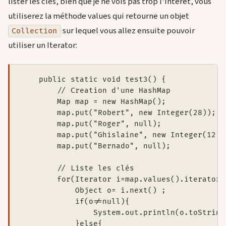
lister les clés, bien que je ne vois pas trop l'interêt, vous
utiliserez la méthode values qui retourne un objet
sur lequel vous allez ensuite pouvoir
Collection
utiliser un Iterator:
    public static void test3() {

        // Creation d'une HashMap

        Map map = new HashMap();

        map.put("Robert", new Integer(28));

        map.put("Roger", null);

        map.put("Ghislaine", new Integer(12));
        map.put("Bernado", null);

        // Liste les clés

        for(Iterator i=map.values().iterator(
            Object o= i.next() ;

            if(o!=null){

                System.out.println(o.toString(
            }else{
