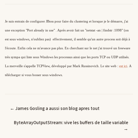
Je suis entrain de configurer JBoss pour faire du clustering et lorsque je le démarre, j'ai 
une exception "Port already in use" . Après avoir fait un "netstat -an | findstr :1098" (on 
est sous windows, n'oubliez pas)  effectivement, il semble qu'un autre process soit déjà à 
l'écoute. Enfin cela ne m'avance pas plus. En cherchant sur le net j'ai trouvé un freeware 
très sympa qui liste sous Windows les processus ainsi que les ports TCP ou UDP utilisés. 
La merveille s'appelle TCPView, développé par Mark Russinovich. Le site web : 
est ici
. 
A 
télécharger si vous bosser sous windows.
← James Gosling a aussi son blog apres tout
ByteArrayOutputStream: vive les buffers de taille variable
→