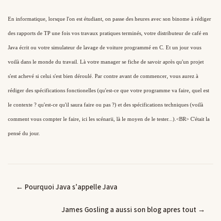
En informatique, lorsque l'on est étudiant, on passe des heures avec son binome à rédiger 
des rapports de TP une fois vos travaux pratiques terminés, votre distributeur de café en 
Java écrit ou votre simulateur de lavage de voiture programmé en C. Et un jour vous 
voilà dans le monde du travail. Là votre manager se fiche de savoir après qu'un projet 
s'est achevé si celui s'est bien déroulé. Par contre avant de commencer, vous aurez à 
rédiger des spécifications fonctionelles (qu'est-ce que votre programme va faire, quel est 
le contexte ? qu'est-ce qu'il saura faire ou pas ?) et des spécifications techniques (voilà 
comment vous compter le faire, ici les scénarii, là le moyen de le tester...).<BR> C'était la 
pensé du jour.
← Pourquoi Java s'appelle Java
James Gosling a aussi son blog apres tout →